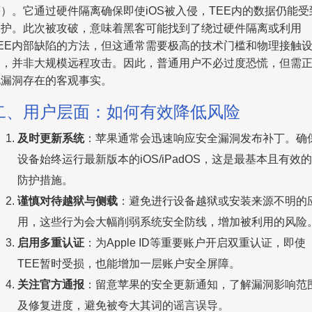
）。它通过硬件隔离确保即使iOS被入侵，TEE内的数据仍能受
保护。此次被攻破，意味着黑客可能找到了绕过硬件隔离或利用
TEE内部缺陷的方法，但这通常需要极高的技术门槛和物理接触
备，并非大规模远程攻击。因此，普通用户不必过度恐慌，但需
视漏洞存在的客观事实。
二、用户层面：如何有效降低风险
及时更新系统
：苹果通常会迅速响应安全漏洞发布补丁。确
设备始终运行最新版本的iOS/iPadOS，这是最基本且有效的
防护措施。
谨慎对待越狱与侧载
：避免进行设备越狱或安装来源不明的
用，这些行为会大幅削弱系统安全防线，增加被利用的风险
启用多重认证
：为Apple ID等重要账户开启双重认证，即使
TEE暂时受损，也能增加一层账户安全屏障。
关注官方通报
：留意苹果的安全更新通知，了解漏洞影响范
及修复进度，避免被夸大其词的谣言误导。