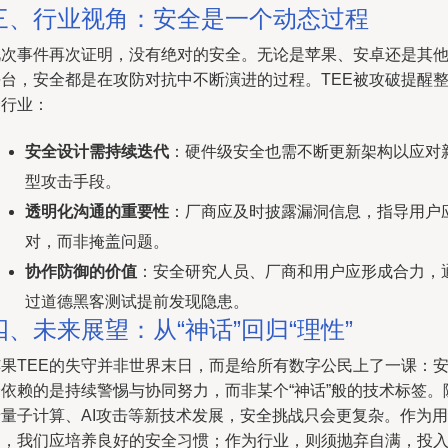
三、行业视角：安全是一个动态过程
此次事件再次证明，没有绝对的安全。无论是苹果、安卓还是其
平台，安全都是在攻防对抗中不断演进的过程。TEE被攻破提醒
个行业：
安全设计需持续迭代
：硬件级安全也需不断更新架构以应对
型攻击手段。
透明化沟通的重要性
：厂商应及时披露漏洞信息，指导用户
对，而非掩盖问题。
协作防御的价值
：安全研究人员、厂商和用户应形成合力，
过道德黑客测试提前发现隐患。
四、未来展望：从“神话”回归“理性”
苹果TEE的失守并非世界末日，而是给所有数字公民上了一课：
全依赖的是持续警惕与协同努力，而非某个“神话”般的技术标签。
着量子计算、AI攻击等新技术发展，安全挑战只会更复杂。作为用
户，我们应培养良好的安全习惯；作为行业，则须抛弃自满，投